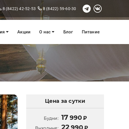
8 (8422) 42-52-53
8 (8422) 59-60-30
ния
Акции
О нас
Блог
Питание
Цена за сутки
17
990
₽
Будни:
22
990
₽
Выходные: