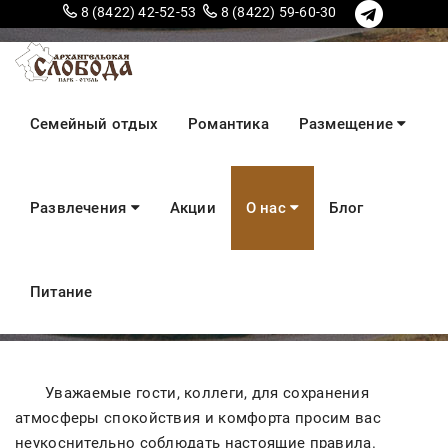
8 (8422) 42-52-53
8 (8422) 59-60-30
Правила
Семейный отдых
Романтика
Размещение
проживания и
Развлечения
Акции
О нас
Блог
поведения на
территории
Питание
Уважаемые гости, коллеги, для сохранения
атмосферы спокойствия и комфорта просим вас
неукоснительно соблюдать настоящие правила.