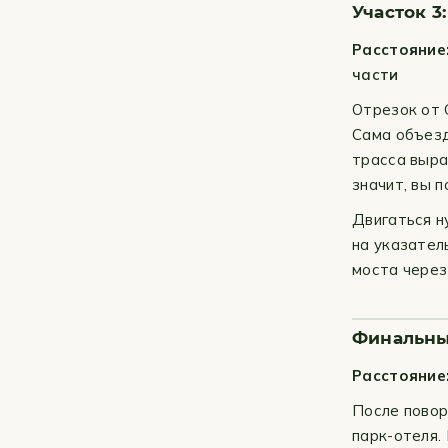
Участок 3
Расстояние
части
Отрезок от 
Сама объезд
трасса выра
значит, вы п
Двигаться н
на указател
моста через
Финальны
Расстояние
После повор
парк-отеля.