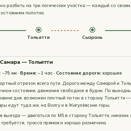
но разбить на три логических участка — каждый со свои
состоянием полотна.
Тольятти
Сызрань
: Самара — Тольятти
:
~75 км ·
Время:
~1 час ·
Состояние дороги:
хорошее
ртный отрезок всего пути. Дорога между Самарой и Толь
ичном состоянии, движение свободное в будни. По выходн
ловине дня, возможен плотный поток в сторону Тольятти —
ры едут туда же, на Волгу и в Жигулёвские горы.
я выезда — двигаться по М5 в сторону Тольятти, никаких
 требуется, трасса прямая и хорошо размечена.