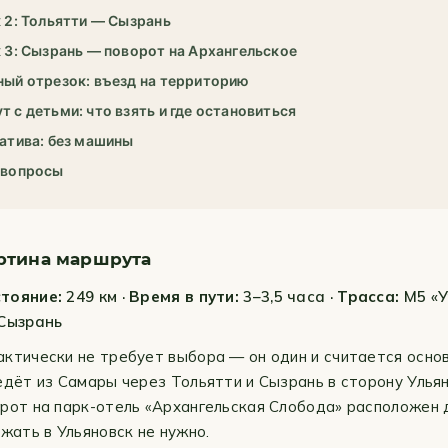
 2: Тольятти — Сызрань
 3: Сызрань — поворот на Архангельское
ый отрезок: въезд на территорию
 с детьми: что взять и где остановиться
атива: без машины
 вопросы
ртина маршрута
тояние:
249 км ·
Время в пути:
3–3,5 часа ·
Трасса:
М5 «У
 Сызрань
ктически не требует выбора — он один и считается осно
едёт из Самары через Тольятти и Сызрань в сторону Ульян
рот на парк-отель «Архангельская Слобода» расположен 
зжать в Ульяновск не нужно.