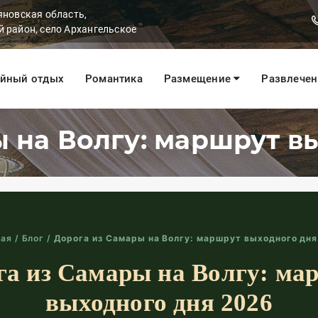
яновская область,
 район, село Архангельское
йный отдых
Романтика
Размещение
Развлече
 на Волгу: маршрут в
ная
/
Блог
/
Дорога из Самары на Волгу: маршрут выходного дн
га из Самары на Волгу: ма
выходного дня 2026