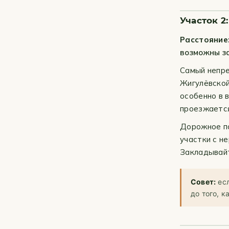
Участок 2
Расстояние
возможны з
Самый непре
Жигулёвской
особенно в 
проезжается
Дорожное по
участки с н
Закладывайт
Совет:
есл
до того, 