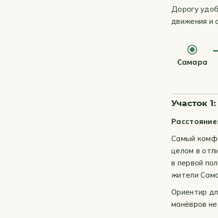
Дорогу удоб
движения и 
Самара
Участок 1
Расстояние
Самый комфо
целом в отл
в первой по
жители Сама
Ориентир дл
манёвров не