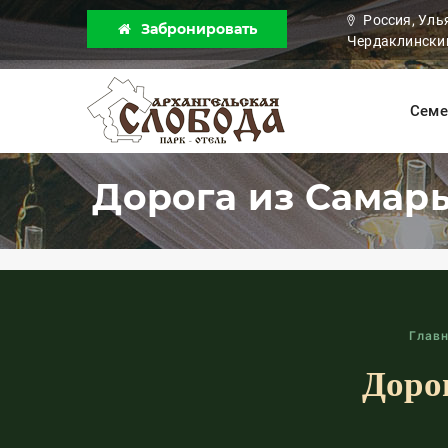
Россия, Уль
Забронировать
Чердаклинский
Семе
Дорога из Самары
Глав
Доро