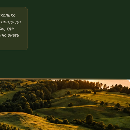
сколько
города до
ы, где
жно знать