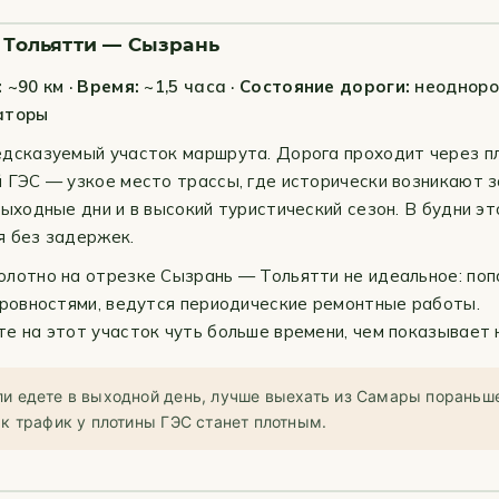
: Тольятти — Сызрань
:
~90 км ·
Время:
~1,5 часа ·
Состояние дороги:
неодноро
аторы
дсказуемый участок маршрута. Дорога проходит через п
 ГЭС — узкое место трассы, где исторически возникают 
выходные дни и в высокий туристический сезон. В будни эт
 без задержек.
лотно на отрезке Сызрань — Тольятти не идеальное: по
еровностями, ведутся периодические ремонтные работы.
е на этот участок чуть больше времени, чем показывает 
и едете в выходной день, лучше выехать из Самары пораньш
как трафик у плотины ГЭС станет плотным.