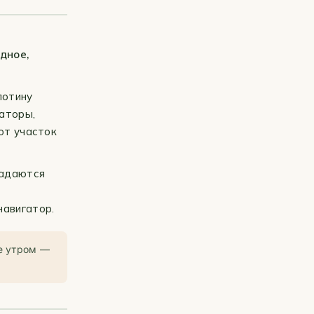
дное,
лотину
заторы,
от участок
падаются
навигатор.
е утром —