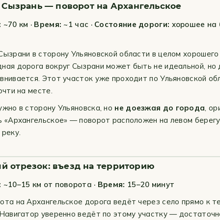
: Сызрань — поворот на Архангельское
:
~70 км ·
Время:
~1 час ·
Состояние дороги:
хорошее на
Сызрани в сторону Ульяновской области в целом хорошего
ная дорога вокруг Сызрани может быть не идеальной, но
внивается. Этот участок уже проходит по Ульяновской о
очти на месте.
ужно в сторону Ульяновска, но
не доезжая до города
, о
ь «Архангельское» — поворот расположен на левом берегу
 реку.
й отрезок: въезд на территорию
:
~10–15 км от поворота ·
Время:
15–20 минут
ота на Архангельское дорога ведёт через село прямо к т
 Навигатор уверенно ведёт по этому участку — достаточн