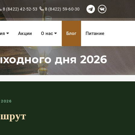
8 (8422) 42-52-53
8 (8422) 59-60-30
ния
Акции
О нас
Блог
Питание
ыходного дня 2026
я 2026
ршрут