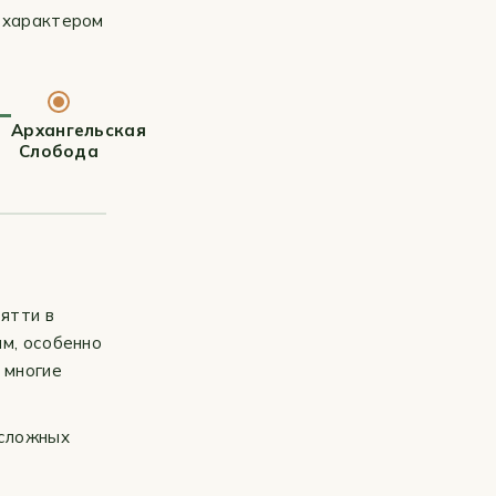
м характером
Архангельская
Слобода
ятти в
ым, особенно
 многие
 сложных