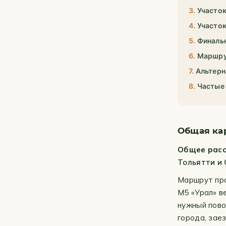
Участок
Участок
Финальн
Маршрут
Альтерн
Частые
Общая ка
Общее расс
Тольятти и
Маршрут пра
М5 «Урал» в
нужный пово
города, зае