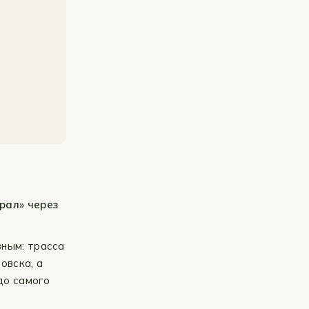
рал» через
вным: трасса
овска, а
до самого