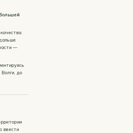
 большей
 качества.
 дальше
бласти —
риентируясь
 Волги, до
ерритории
о ввести