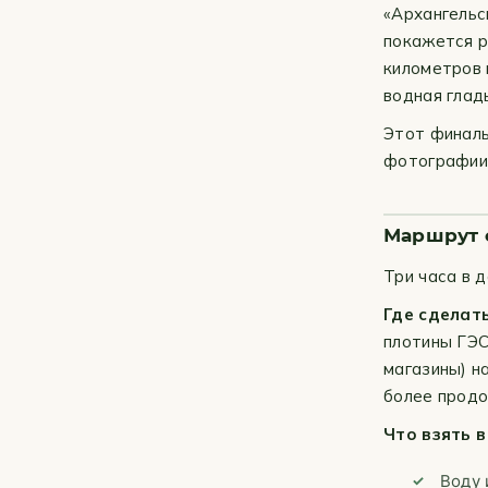
«Архангельс
покажется р
километров 
водная глад
Этот финаль
фотографии 
Маршрут с
Три часа в 
Где сделат
плотины ГЭС
магазины) н
более продо
Что взять в
Воду 