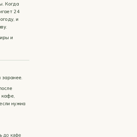
ы. Когда
игает 24
огоду, и
ву.
тиры и
 заранее.
после
 кафе,
если нужна
ь до кафе