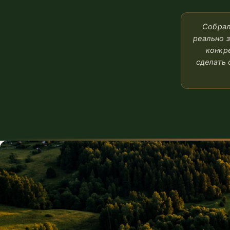
Собрал
реально 
конкр
сделать 