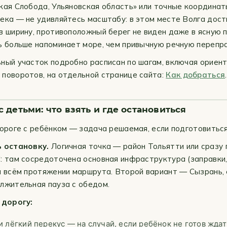
кая Слобода, Ульяновская область» или точные координат
ека — не удивляйтесь масштабу: в этом месте Волга дост
в ширину, противоположный берег не виден даже в ясную п
ь больше напоминает море, чем привычную речную перепра
ный участок подробно расписан по шагам, включая ориен
поворотов, на отдельной странице сайта:
Как добраться
.
 детьми: что взять и где остановиться
дороге с ребёнком — задача решаемая, если подготовиться
ь остановку.
Логичная точка — район Тольятти или сразу 
: там сосредоточена основная инфраструктура (заправки,
а всём протяжении маршрута. Второй вариант — Сызрань, 
лжительная пауза с обедом.
 дорогу:
и лёгкий перекус — на случай, если ребёнок не готов ждат