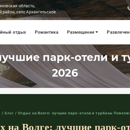
яновская область,
 район, село Архангельское
йный отдых
Романтика
Размещение
Развлече
 лучшие парк-отели и 
2026
я
/
Блог
/
Отдых на Волге: лучшие парк-отели и турбазы Поволж
х на Волге: лучшие парк-от