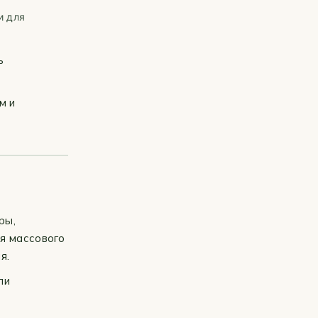
и для
ь
м и
ры,
я массового
я.
ли