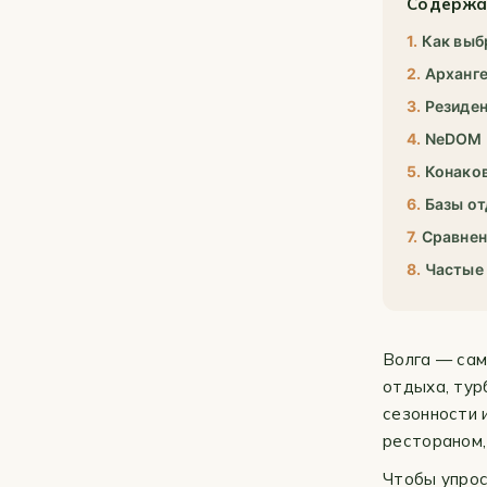
Содержа
Как выб
Арханг
Резиден
NeDOM
Конаков
Базы от
Сравнен
Частые
Волга — сам
отдыха, тур
сезонности 
рестораном,
Чтобы упрос