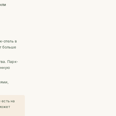
или
к-отель в
т больше
ва. Парк-
енную
нями,
 есть на
 может