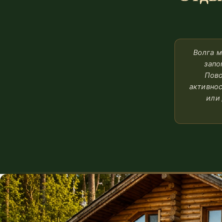
Волга м
запо
Пово
активнос
или