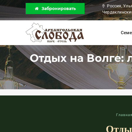
Россия, Уль
Забронировать
Чердаклинский
Семе
Отдых на Волге:
Главна
Отды