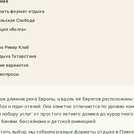
ние
рать формат отдыха
ельская Слобода
ция «Волга»
о Ривер Клаб
дыха Татарстана
ие вариантов
 вопросы
ая длинная река Европы, и вдоль её берегов расположены
баз и парк-отелей. Они заметно отличаются по уровню ко
и набору услуг: от простого летнего домика до курортного
 банями, бассейнами и детской анимацией.
тить выбор, мы собрали разные форматы отдыха в Повол