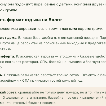
ому они подойдут: паре, семье с детьми, компании друзей 
ой группе.
ть формат отдыха на Волге
рованием определитесь с тремя главными параметрами.
е от дома.
Близкая база удобна для однодневной поездки. Пар
ах пути чаще рассчитан на полноценные выходные и предлагае
ктуры.
омфорта.
Классическая турбаза — это домик и базовые удобст
чно включает ресторан, СПА, бассейн, анимацию и благоустро
ю.
ь.
Пляжные базы часто работают только летом. Объекты с ба
ассейнами и СПА принимают гостей круглый год.
кий совет:
сравнивайте не только цену номера, но и то, что уже
. Отдельная оплата питания, бассейна, проката и развлечений
менить итоговый бюджет поездки.