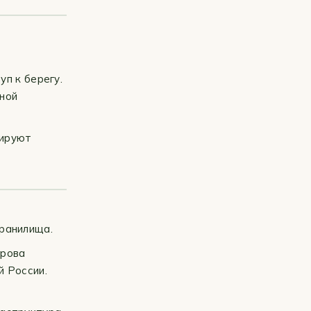
п к берегу.
жной
нируют
ранилища.
трова
й России.