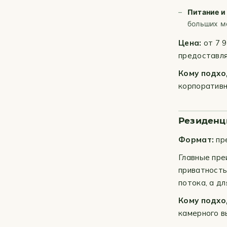
Питание и
больших м
Цена:
от 7 9
предоставля
Кому подхо
корпоративн
Резиденци
Формат:
пре
Главные пре
приватность
потока, а д
Кому подхо
камерного в