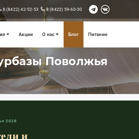
8 (8422) 42-52-53
8 (8422) 59-60-30
ния
Акции
О нас
Блог
Питание
турбазы Поволжья
ья 2026
ели и