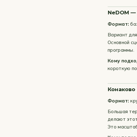
NeDOM — 
Формат:
баз
Вариант для
Основной сц
программы.
Кому подхо
короткую по
Конаково 
Формат:
кру
Большая тер
делают этот
Это масштаб