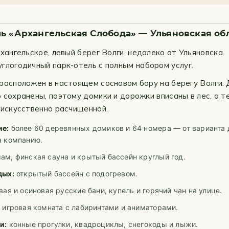
ь «Архангельская Слобода» — Ульяновская об
хангельское, левый берег Волги, недалеко от Ульяновска.
глогодичный парк-отель с полным набором услуг.
расположен в настоящем сосновом бору на берегу Волги.
 сохранены, поэтому домики и дорожки вписаны в лес, а 
 искусственно расчищенной.
е:
более 60 деревянных домиков и 64 номера — от варианта 
а компанию.
м, финская сауна и крытый бассейн круглый год.
дых:
открытый бассейн с подогревом.
ая и осиновая русские бани, купель и горячий чан на улице.
:
игровая комната с лабиринтами и аниматорами.
и:
конные прогулки, квадроциклы, снегоходы и лыжи.