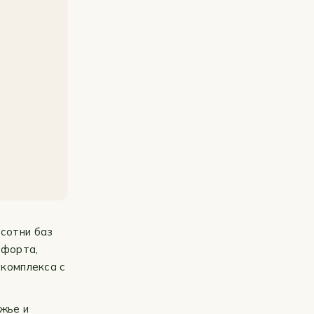
 сотни баз
мфорта,
 комплекса с
жье и