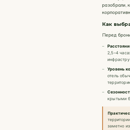
разобрали, к
корпоративн
Как выбра
Перед брони
Расстояни
2,5–4 час
инфрастру
Уровень к
отель обы
территори
Сезонност
крытыми б
Практичес
территории
заметно из