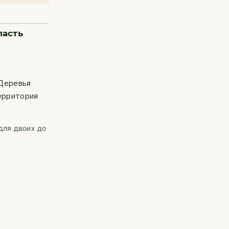
ласть
 Деревья
территория
для двоих до