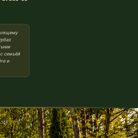
стоящему
урбаз
утыми
 с семьёй
те и