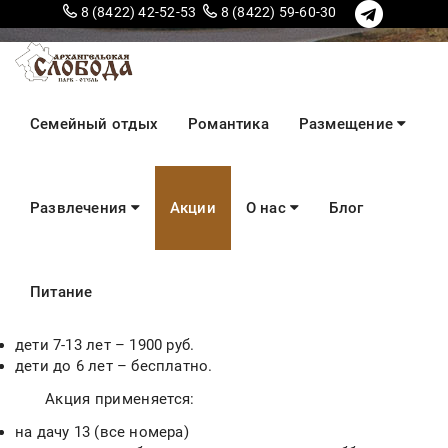
8 (8422) 42-52-53
8 (8422) 59-60-30
Семейная слобода
Семейный отдых
Романтика
Размещение
Развлечения
Акции
О нас
Блог
Успей забронировать по специальной цене отдых
в сосновом лесу!
Специальные цены для семей с детьми до 14 лет:
Питание
взрослые – 3800 руб.
дети 7-13 лет – 1900 руб.
дети до 6 лет – бесплатно.
Акция применяется:
на дачу 13 (все номера)