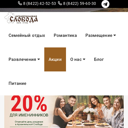
8 (8422) 42-52-53
8 (8422) 59-60-30
Акции
Семейный отдых
Романтика
Размещение
Развлечения
Акции
О нас
Блог
Питание