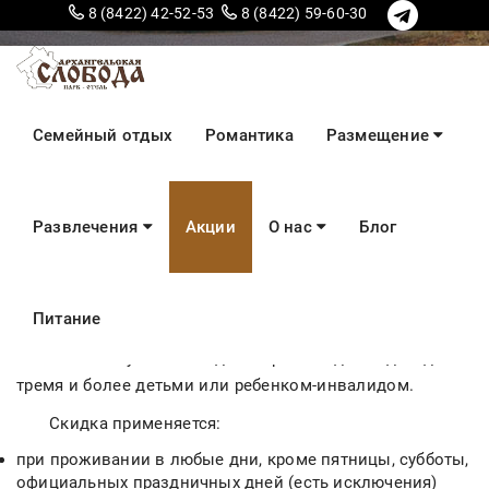
8 (8422) 42-52-53
8 (8422) 59-60-30
Многодетные семьи
Семейный отдых
Романтика
Размещение
Развлечения
Акции
О нас
Блог
СКИДКА 20% ДЛЯ МНОГОДЕТНЫХ
СЕМЕЙ И СЕМЕЙ С ДЕТЬМИ-ИНВАЛИДАМИ
Питание
Мы рады Вам и Вашим детям!
Воспользуйтесь скидкой при заезде в один дом с
тремя и более детьми или ребенком-инвалидом.
Скидка применяется:
при проживании в любые дни, кроме пятницы, субботы,
официальных праздничных дней (есть исключения)