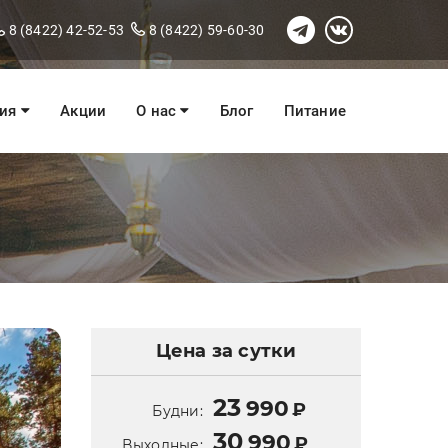
8 (8422) 42-52-53
8 (8422) 59-60-30
ния
Акции
О нас
Блог
Питание
Цена за сутки
23
990
₽
Будни:
30
990
₽
Выходные: