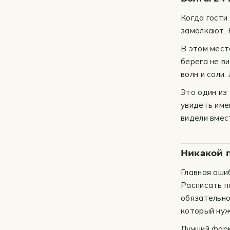
Когда гости
замолкают. 
В этом мест
берега не в
волн и соли
Это один из
увидеть име
видели вмес
Никакой 
Главная оши
Расписать п
обязательно
который нуж
Лучший форм