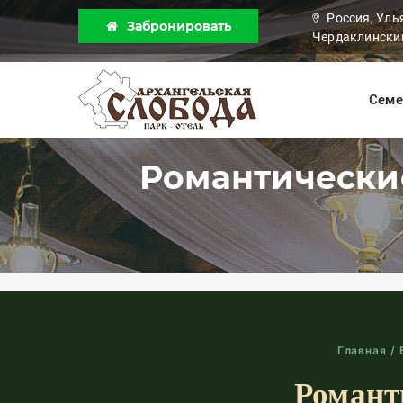
Россия, Уль
Забронировать
Чердаклинский
Семе
Романтические
Главная
/
Романт