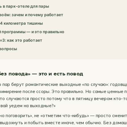
ь в парк-отеле для пары
воём: зачем и почему работает
24 километра тишины
 программы — и это правильно
=3: как это работает
 вопросы
ез повода» — это и есть повод
 пар берут романтические выходные «по случаю»: годовщ
римирение после ссоры. Это правильно. Но самые ценные 
 что случаются просто потому что в пятницу вечером кто-т
авай уедем на выходные?»
но поговорить», не «отметим что-нибудь» — просто смени
 выдохнуть и побыть вместе иначе, чем обычно. Без домаш