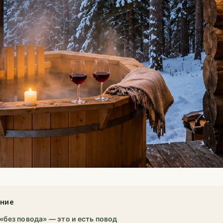
ние
«без повода» — это и есть повод