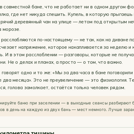
 в совместной бане, что не работает ни в одном другом ф
лка, где нет никуда спешить. Купель, в которую прыгаешь 
орячий деревянный чан на улице — летом под открытым не
а морозе.
 расслабляются по-настоящему — не так, как на диване п
Исчезает напряжение, которое накапливается за неделю и
ь. И в этом расслаблении — разговоры, которые не получ
и. Не о делах и планах, а просто — о том, что важно.
 говорят одно и то же: «Мы за два часа в бане поговорили
е два месяца». Это не преувеличение — это физиология. Т
ся, голова замолкает, остаётся только человек рядом.
нируйте баню при заселении — в выходные сеансы разбирают 
ов в день на каждую из двух бань — мест немного. Лучше зара
4 километра тишины