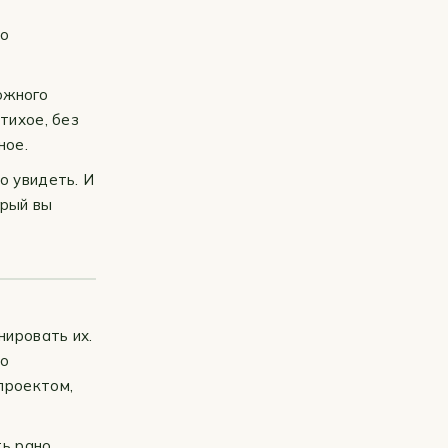
но
ожного
тихое, без
ное.
о увидеть. И
орый вы
нировать их.
то
проектом,
ь рано,