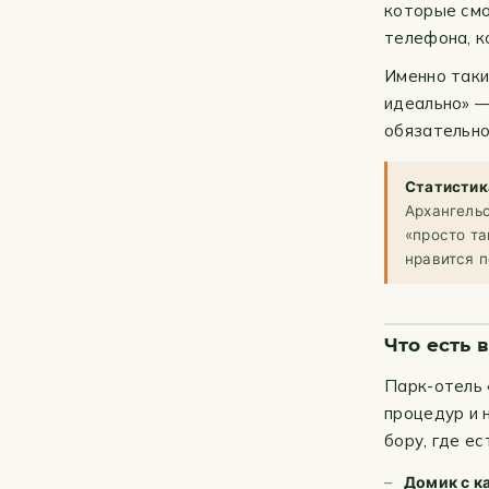
которые смо
телефона, к
Именно таки
идеально» —
обязательно
Статистика
Архангельс
«просто та
нравится 
Что есть 
Парк-отель 
процедур и 
бору, где ес
Домик с к