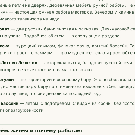
аные петли на дверях, деревянная мебель ручной работы. Не
ину» — настоящая ручная работа мастеров. Вечером у камина
икакого телевизора не надо.
овах
— две русских бани: липовая и осиновая. Двухчасовой се
н на улице. Подробнее об этом — в следующем разделе.
лекс
— турецкий хаммам, финская сауна, крытый бассейн. Ес
р и контраст, то хаммам — про медленное тепло и расслаблен
«Логово Лешего»
— авторская кухня, блюда из русской печи, 
которая не хочет готовить сама, это важно.
огулки
— по территории и сосновому бору. Это не обязательн
, но многие пары берут это именно на выходных «без повода»
то это лучшее, что они делали за последний год.
 бассейн
— летом, с подогревом. С видом на сосны, без пост
и от загруженности.
ём: зачем и почему работает