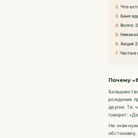
Что ест
Баня вд
Волга: 
Никакой
Акция 2
Частые
Почему «б
Большинство
рождения, п
другие. Те,
говорит: «Д
Не «нам нуж
обстановку,