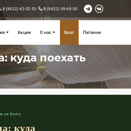
8 (8422) 42-52-53
8 (8422) 59-60-30
ния
Акции
О нас
Блог
Питание
: куда поехать
м на Волгу
а: куда