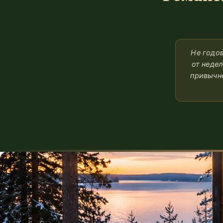
Не годов
от неде
привычно