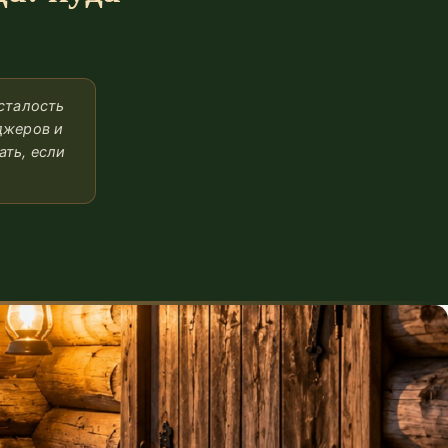
усталость
джеров и
ать, если