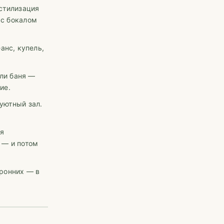
 стилизация
 с бокалом
анс, купель,
ли баня —
ие.
уютный зал.
ая
 — и потом
оронних — в