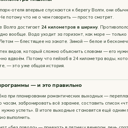
 парк-отеля впервые спускаются к берегу Волги, они обыч
Не потому что не о чем говорить — просто смотрят.
е Волга достигает
24 километров в ширину
. Противопол
идно вообще. Вода уходит за горизонт, как море — только 
. Летом — блестящее на закате. Зимой — белое и бесконеч
 тех видов, который сложно объяснить словами — его нужн
нно вдвоём. Потому что пейзаб в 24 километра воды, кот
те, — это уже общая история.
программы — и это правильно
бка при планировании романтических выходных — перепла
о часам, забронировать всё заранее, составить список «ч
 нужно успеть». В итоге выходные становятся ещё одним 
но выполнить.
ат «без повода» — приехать в пятницу вечером, лечь спат