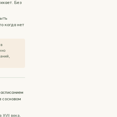
тихает. Без
быть
о когда нет
 в
нно
даний,
расписанием
в сосновом
XVII века.