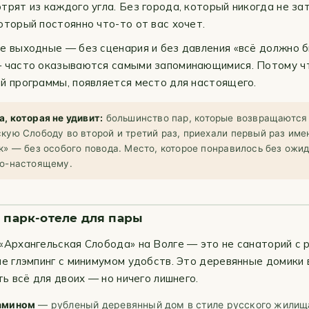
трят из каждого угла. Без города, который никогда не за
оторый постоянно что-то от вас хочет.
е выходные — без сценария и без давления «всё должно 
 часто оказываются самыми запоминающимися. Потому чт
й программы, появляется место для настоящего.
, которая не удивит:
большинство пар, которые возвращаются
кую Слободу во второй и третий раз, приехали первый раз име
к» — без особого повода. Место, которое понравилось без ожи
по-настоящему.
в парк-отеле для пары
«Архангельская Слобода» на Волге — это не санаторий с 
не глэмпинг с минимумом удобств. Это деревянные домики 
ть всё для двоих — но ничего лишнего.
амином
— рубленый деревянный дом в стиле русского жилища 