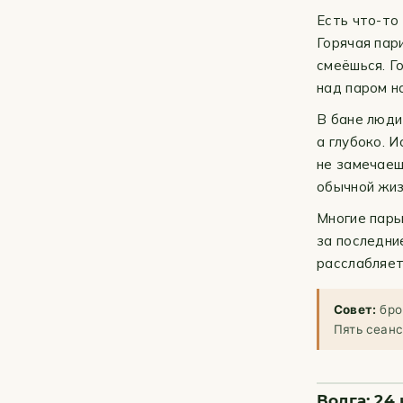
Есть что-то
Горячая пари
смеёшься. Г
над паром н
В бане люди
а глубоко. 
не замечаеш
обычной жизн
Многие пары
за последни
расслабляет
Совет:
бро
Пять сеанс
Волга: 2