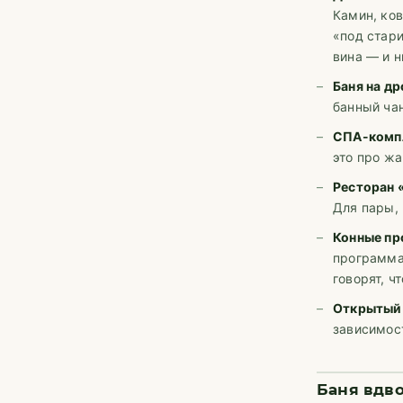
Камин, ков
«под стар
вина — и н
Баня на др
банный ча
СПА-комп
это про жа
Ресторан 
Для пары, 
Конные пр
программа
говорят, ч
Открытый
зависимост
Баня вдво