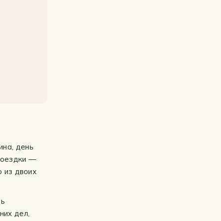
ина, день
поездки —
о из двоих
ть
них дел,