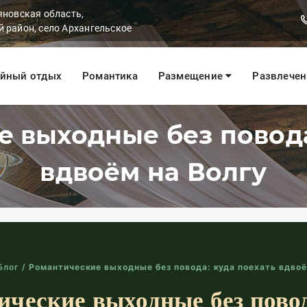
яновская область,
 район, село Архангельское
йный отдых
Романтика
Размещение
Развлече
 выходные без повода
вдвоём на Волгу
Блог
/
Романтические выходные без повода: куда поехать вдвоё
ические выходные без повод