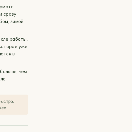
ормате.
и сразу
бом, зимой
осле работы,
 которое уже
аются в
 больше, чем
ело
быстро.
нее.