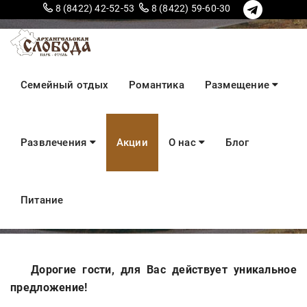
8 (8422) 42-52-53
8 (8422) 59-60-30
Покупай в Сарай и
Семейный отдых
Романтика
Размещение
отдыхай в
Развлечения
Акции
О нас
Блог
Архангельской
слободе
Питание
Дорогие гости, для Вас действует уникальное
предложение!