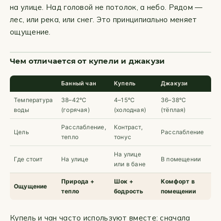
на улице. Над головой не потолок, а небо. Рядом —
лес, или река, или снег. Это принципиально меняет
ощущение.
Чем отличается от купели и джакузи
Банный чан
Купель
Джакузи
Температура
38–42°C
4–15°C
36–38°C
воды
(горячая)
(холодная)
(тёплая)
Расслабление,
Контраст,
Цель
Расслабление
тепло
тонус
На улице
Где стоит
На улице
В помещении
или в бане
Природа +
Шок +
Комфорт в
Ощущение
тепло
бодрость
помещении
Купель и чан часто используют вместе: сначала