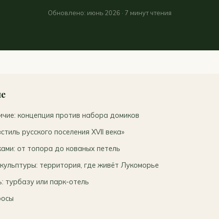
Обновлено: июнь 2026 · 7 минут чтения
ие
ичие: концепция против набора домиков
стиль русского поселения XVII века»
ами: от топора до кованых петель
кульптуры: территория, где живёт Лукоморье
: турбазу или парк-отель
росы