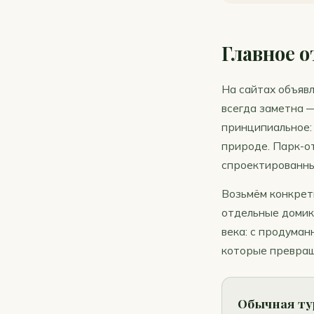
Главное о
На сайтах объявл
всегда заметна —
принципиальное: 
природе. Парк-о
спроектированны
Возьмём конкрет
отдельные домики
века: с продума
которые превраща
Обычная ту