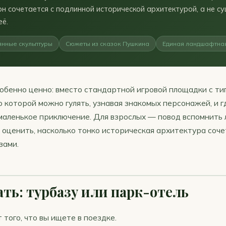
он сочетается с подлинной исторической архитектурой, а не с
её.
нные скульптуры
Сюжеты из сказок Пушкина
Единая ландшафтна
собенно ценно: вместо стандартной игровой площадки с т
 которой можно гулять, узнавая знакомых персонажей, и г
маленькое приключение. Для взрослых — повод вспомнить
 оценить, насколько тонко историческая архитектура соче
зами.
ть: турбазу или парк-отель
 того, что вы ищете в поездке.