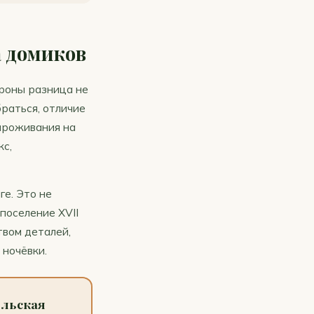
а домиков
ороны разница не
браться, отличие
 проживания на
с,
е. Это не
поселение XVII
твом деталей,
 ночёвки.
ельская