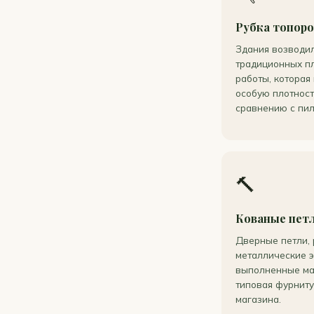
Рубка топор
Здания возводи
традиционных п
работы, которая
особую плотност
сравнению с пи
🔨
Кованые петл
Дверные петли, 
металлические 
выполненные ма
типовая фурниту
магазина.