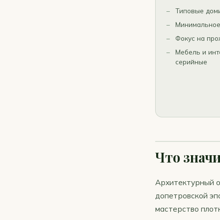
Типовые доми
Минимальное
Фокус на про
Мебель и инт
серийные
Что значи
Архитектурный о
допетровской эп
мастерство плотн