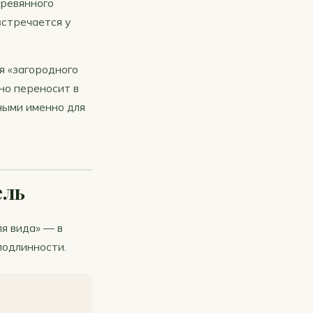
еревянного
встречается у
я «загородного
но переносит в
ными именно для
ель
я вида» — в
подлинности.