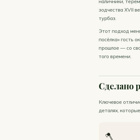
наличники, тере
зодчества XVII в
турбаз.
Этот подход мен
посёлка» гость о
прошлое — со св
того времени.
Сделано р
Ключевое отличи
деталях, которые
🪓