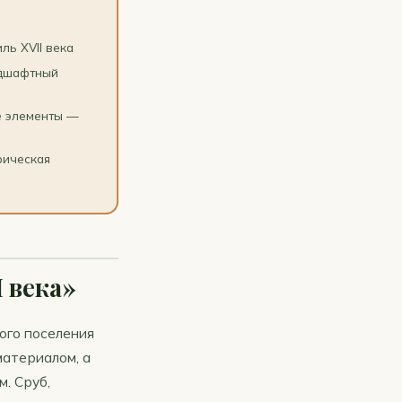
ль XVII века
ндшафтный
е элементы —
рическая
I века»
ого поселения
материалом, а
. Сруб,