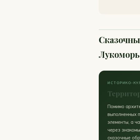
Сказочны
Лукоморь
ИСТОРИКО-КУ
Территор
Помимо архите
выполненных п
элементы, а ч
через знаком
сказочные обр