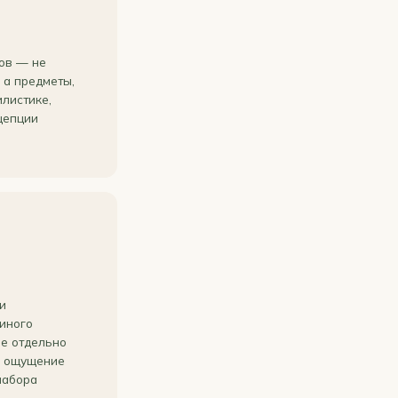
ов — не
 а предметы,
листике,
цепции
и
диного
не отдельно
а ощущение
набора