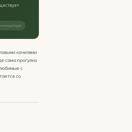
уществует
я концепция
иповыми качелями
де сама прогулка
 любимые с
тается со