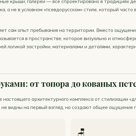
мные крыши, галереи — всё спроектировано в традициях д
ека, а не в условном «псевдорусском» стиле, который часто 
яет сам опыт пребывания на территории. Вместо ощущени
казывается в пространстве, которое визуально и атмосфер
оей логикой застройки, материалами и деталями, характер
уками: от топора до кованых пет
е настоящего архитектурного комплекса от стилизации «дл
 не видны на первый взгляд, но создают общее ощущение 
🪑