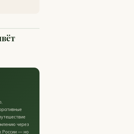
ивёт
р,
коративные
путешествие
млению через
х России — но