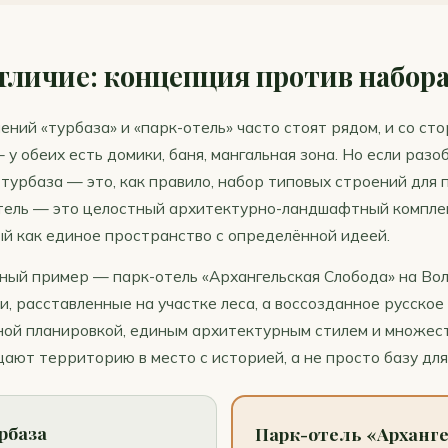
тличие: концепция против набор
ений «турбаза» и «парк-отель» часто стоят рядом, и со ст
 у обеих есть домики, баня, мангальная зона. Но если разо
турбаза — это, как правило, набор типовых строений для
тель — это целостный архитектурно-ландшафтный комплек
й как единое пространство с определённой идеей.
ный пример — парк-отель «Архангельская Слобода» на Волг
, расставленные на участке леса, а воссозданное русское 
нной планировкой, единым архитектурным стилем и множес
ют территорию в место с историей, а не просто базу для
рбаза
Парк-отель «Арханг