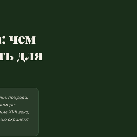
: чем
ть для
ки, природа,
римере:
ие XVII века,
рию охраняют