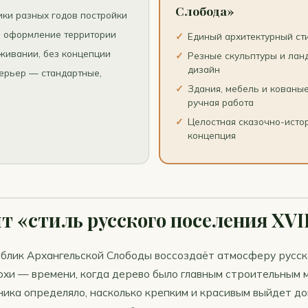
Слобода»
ки разных годов постройки
 оформление территории
Единый архитектурный сти
живании, без концепции
Резные скульптуры и ла
дизайн
ерьер — стандартные,
Здания, мебель и кованы
ручная работа
Целостная сказочно-исто
концепция
т «стиль русского поселения XVI
блик Архангельской Слободы воссоздаёт атмосферу русск
охи — времени, когда дерево было главным строительным 
ика определяло, насколько крепким и красивым выйдет дом