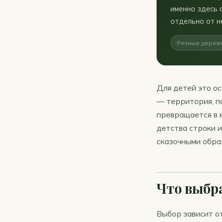
именно здесь 
отдельно от н
Резные деревя
Для детей это о
— территория, по
превращается в 
детства строки и
сказочными обра
Что выбра
Выбор зависит от