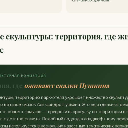
е скульптуры: территория, где ж
е
ЛЬТУРНАЯ КОНЦЕПЦИЯ
ия, где
оживают сказки Пушкина
ктуры, территорию парк-отеля украшает множество скульпту
о мотивам сказок Александра Пушкина. Это не отдельные де
асть общего замысла — превратить прогулку по территории в 
ые с детства сюжеты. Подобный подход к ландшафтному офор
азы используется в нескольких известных тематических парка