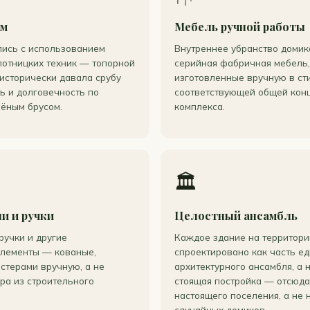
ом
Мебель ручной работы
лись с использованием
Внутреннее убранство домик
лотницких техник — топорной
серийная фабричная мебель,
 исторически давала срубу
изготовленные вручную в сти
ь и долговечность по
соответствующей общей кон
лёным брусом.
комплекса.
🏛️
и и ручки
Целостный ансамбль
ручки и другие
Каждое здание на территори
элементы — кованые,
спроектировано как часть е
стерами вручную, а не
архитектурного ансамбля, а 
ра из строительного
стоящая постройка — отсюд
настоящего поселения, а не 
случайных домиков.